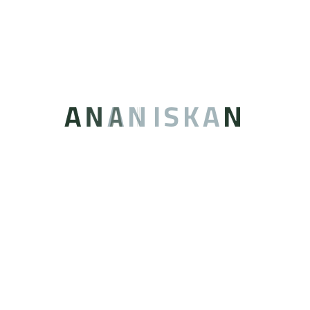
A
N
A
N
I
S
K
A
N
تقدم عنان إسكان حلول بديلة لمساكن العاملين
بمقاييس عالية وعالمية، في المملكة العربية
السعودية، ودول الخليج