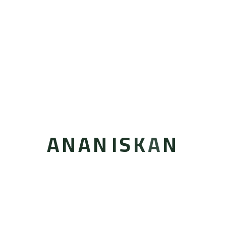
إنجازات عنان إسكان ولدراسة آليات التعاون المشترك لطرح
مشاريع جديدة في مناطق جديدة
A
N
A
N
I
S
K
A
N
مبنى سمو, King Abdulaziz Branch Rd, Ash Shati،
مكتب رقم 301, Jeddah