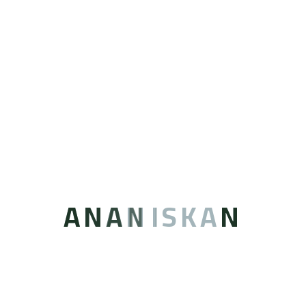
توقيع مذكرة تفاهم بين شركة ازاد العقارية و شركة
عنان إسكان المتطورة
فبراير 12, 2026
A
N
A
N
I
S
K
A
N
توقيع مذكره تفاهم مع شركة منافع العقارية
الاقتصادية